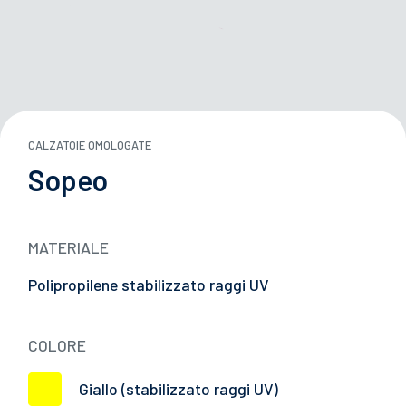
TE PORTA ATTREZZI
OI ACQUA
CALZATOIE OMOLOGATE
29/05/2026
Sopeo
ANGHI
Japan Truck Show 2026: un vero successo!
EZZA
MATERIALE
E
Polipropilene stabilizzato raggi UV
L CARRIERS
COLORE
ITIVI DI PROTEZIONE
Giallo (stabilizzato raggi UV)