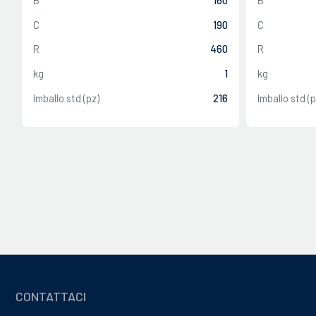
B
160
B
C
190
C
R
460
R
kg
1
kg
Imballo std (pz)
216
Imballo std (p
CHIUDI
CHIUDI
CONTATTACI