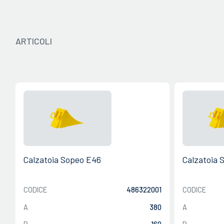
Catalogo 2024 - IT
ARTICOLI
Calzatoia Sopeo E46
Calzatoia 
CODICE
486322001
CODICE
A
380
A