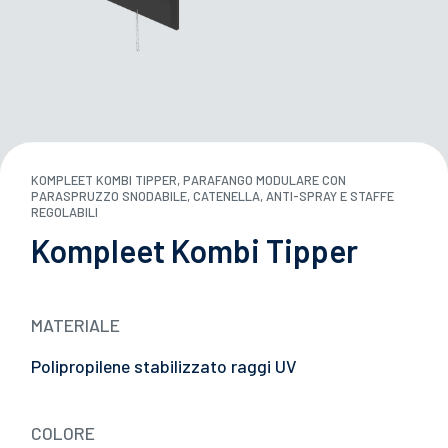
TE PORTA ATTREZZI
OI ACQUA
KOMPLEET KOMBI TIPPER, PARAFANGO MODULARE CON
29/05/2026
ANGHI
PARASPRUZZO SNODABILE, CATENELLA, ANTI-SPRAY E STAFFE
Japan Truck Show 2026: un vero successo!
REGOLABILI
Kompleet Kombi Tipper
EZZA
E
MATERIALE
Polipropilene stabilizzato raggi UV
L CARRIERS
ITIVI DI PROTEZIONE
COLORE