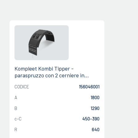
Kompleet Kombi Tipper -
paraspruzzo con 2 cerniere in
gomma
CODICE
156046001
A
1800
B
1290
c-C
450-390
R
640