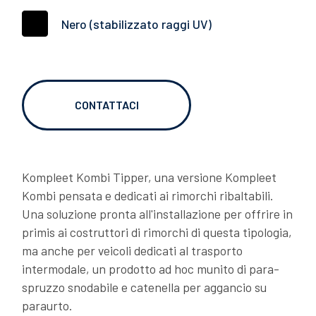
Nero (stabilizzato raggi UV)
RTI
06/02/2026
OVER TO YOU: due chiacchiere con Gianni
Semeraro
CONTATTACI
Kompleet Kombi Tipper, una versione Kompleet
Kombi pensata e dedicati ai rimorchi ribaltabili.
Una soluzione pronta all'installazione per offrire in
primis ai costruttori di rimorchi di questa tipologia,
ma anche per veicoli dedicati al trasporto
06/02/2026
intermodale, un prodotto ad hoc munito di para-
LAGO OVER TO YOU: Dragan si racconta
spruzzo snodabile e catenella per aggancio su
paraurto.
DOWNLOADS