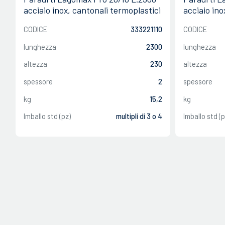
acciaio inox, cantonali termoplastici
acciaio ino
CODICE
333221110
CODICE
lunghezza
2300
lunghezza
altezza
230
altezza
spessore
2
spessore
kg
15,2
kg
Imballo std (pz)
multipli di 3 o 4
Imballo std (p
CHIUDI
CHIUDI