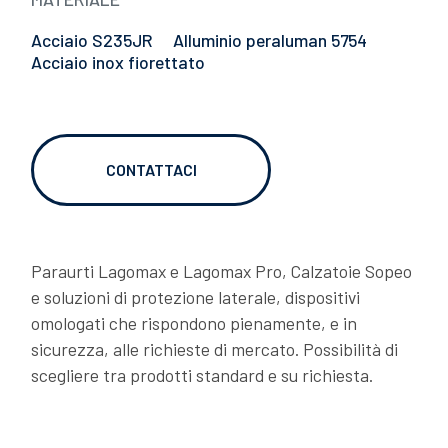
RTI
06/02/2026
Acciaio S235JR
Alluminio peraluman 5754
Acciaio inox fiorettato
OVER TO YOU: due chiacchiere con Gianni
Semeraro
CONTATTACI
Paraurti Lagomax e Lagomax Pro, Calzatoie Sopeo
e soluzioni di protezione laterale, dispositivi
omologati che rispondono pienamente, e in
sicurezza, alle richieste di mercato. Possibilità di
06/02/2026
scegliere tra prodotti standard e su richiesta.
LAGO OVER TO YOU: Dragan si racconta
DOWNLOADS