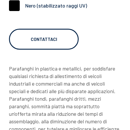
Nero (stabilizzato raggi UV)
RTI
06/02/2026
OVER TO YOU: due chiacchiere con Gianni
Semeraro
CONTATTACI
Parafanghi in plastica e metallici, per soddisfare
qualsiasi richiesta di allestimento di veicoli
industriali e commerciali ma anche di veicoli
speciali e dedicati alle più disparate applicazioni.
Parafanghi tondi, parafanghi dritti, mezzi
06/02/2026
paranghi, sommità piattà ma soprattutto
LAGO OVER TO YOU: Dragan si racconta
un'offerta mirata alla riduzione dei tempi di
assemblaggio, alla diminuzione del numero di
DOWNLOADS
componenti, per tutelare e migliorare le efficienze