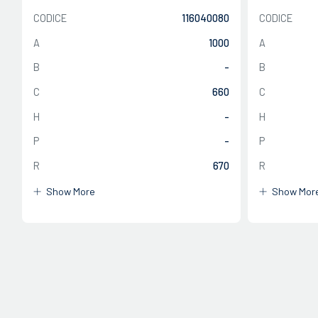
CODICE
116040080
CODICE
A
1000
A
B
-
B
C
660
C
H
-
H
CHIUDI
P
-
P
CHIUDI
R
670
R
Show More
Show Mor