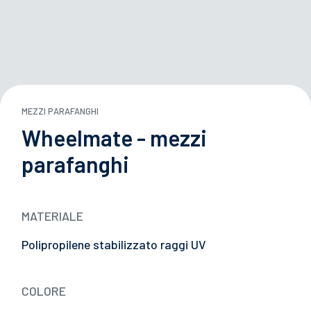
TE PORTA ATTREZZI
OI ACQUA
MEZZI PARAFANGHI
29/05/2026
Wheelmate - mezzi
ANGHI
Japan Truck Show 2026: un vero successo!
parafanghi
EZZA
E
MATERIALE
Polipropilene stabilizzato raggi UV
L CARRIERS
COLORE
ITIVI DI PROTEZIONE