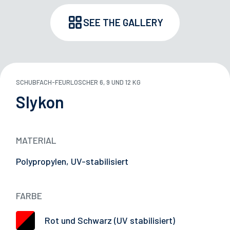
ASCH-WASSERTANKS
SEE THE GALLERY
ÜGEL
HEIT
SCHUBFACH-FEURLÖSCHER 6, 9 UND 12 KG
E
29/05/2026
Slykon
Erfolgreiche Teilnahme an der Japan Truck Show
2026
L CARRIERS
MATERIAL
CHUTZVORRICHTUNGEN
Polypropylen, UV-stabilisiert
RUNGEN
FARBE
Rot und Schwarz (UV stabilisiert)