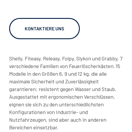
06/02/2026
OVER TO YOU: caughting up with Gianni Semeraro
KONTAKTIERE UNS
Shelly, Fiteasy, Releasy, Folpy, Slykon und Grabby, 7
verschiedene Familien von Feuerlöscherkästen. 15
Modelle in den Größen 6, 9 und 12 kg, die alle
maximale Sicherheit und Zuverlässigkeit
garantieren; resistent gegen Wasser und Staub.
Ausgestattet mit ergonomischen Verschlüssen,
eignen sie sich zu den unterschiedlichsten
06/02/2026
Konfigurationen von Industrie- und
LAGO OVER TO YOU: Dragan shares his story
Nutzfahrzeugen, sind aber auch in anderen
Bereichen einsetzbar.
DOWNLOADS