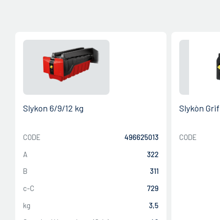
Slykon 6/9/12 kg
Slykòn Gri
CODE
496625013
CODE
A
322
B
311
c-C
729
kg
3,5