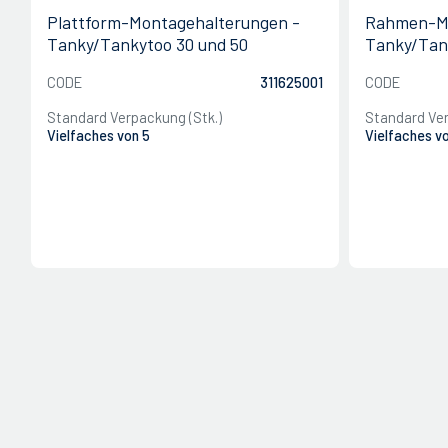
Plattform-Montagehalterungen -
Rahmen-M
Tanky/Tankytoo 30 und 50
Tanky/Tan
CODE
311625001
CODE
Standard Verpackung (Stk.)
Standard Ver
Vielfaches von 5
Vielfaches v
SCHLIESSEN
SCHLIESSEN