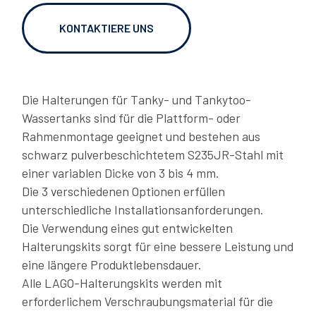
KONTAKTIERE UNS
06/02/2026
OVER TO YOU: caughting up with Gianni Semeraro
Die Halterungen für Tanky- und Tankytoo-
Wassertanks sind für die Plattform- oder
Rahmenmontage geeignet und bestehen aus
schwarz pulverbeschichtetem S235JR-Stahl mit
einer variablen Dicke von 3 bis 4 mm.
Die 3 verschiedenen Optionen erfüllen
unterschiedliche Installationsanforderungen.
Die Verwendung eines gut entwickelten
Halterungskits sorgt für eine bessere Leistung und
06/02/2026
eine längere Produktlebensdauer.
LAGO OVER TO YOU: Dragan shares his story
Alle LAGO-Halterungskits werden mit
erforderlichem Verschraubungsmaterial für die
DOWNLOADS