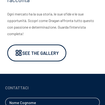
Ogni mercato ha la sua storia, le sue sfide e le sue
TE PORTA ATTREZZI
opportunità. Scopri come Dragan affronta tutto questo
con passione e determinazione. Guarda l’intervista
OI ACQUA
completa!
29/05/2026
ANGHI
Japan Truck Show 2026: un vero successo!
SEE THE GALLERY
EZZA
E
L CARRIERS
CONTATTACI
ITIVI DI PROTEZIONE