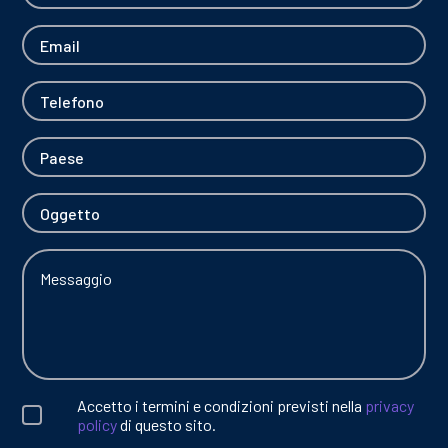
RTI
06/02/2026
OVER TO YOU: due chiacchiere con Gianni
Semeraro
06/02/2026
LAGO OVER TO YOU: Dragan si racconta
Accetto i termini e condizioni previsti nella
privacy
policy
di questo sito.
DOWNLOADS